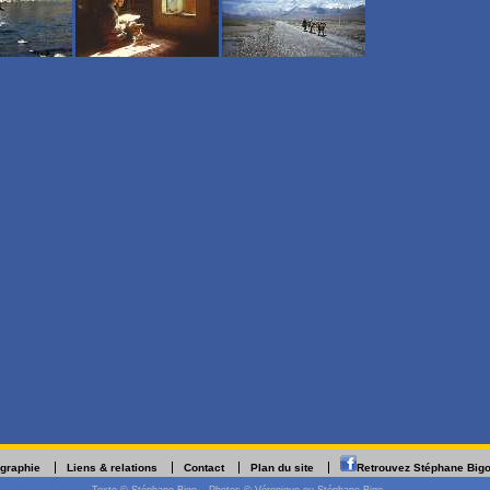
ographie
Liens & relations
Contact
Plan du site
Retrouvez Stéphane Big
Texte © Stéphane Bigo – Photos © Véronique ou Stéphane Bigo