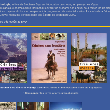
éthologie
, le livre de Stéphane Bigo sur l’éducation du cheval, est paru (chez Vigot).
n classique et éthologique, permet au cavalier de préparer son cheval pour toutes les discipl
es majeurs du livre en respectant la progression de cette éducation. La méthode a fait éga
 Cheval magazine pendant deux ans à partir de septembre 2009.
res dédicacés, le DVD
Retrouvez les récits de voyage dans le
Parcours et bibliographie d'une vie voyageuse
.
•
Commander les livres à tarifs promotionnels