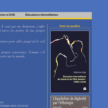
livres et DVD
Éducations bienveillantes
« À ceux qui me dominent, j’offre
Vient de paraître
j’ouvre les portes de ma propre
enture pour aller jusqu’où le ciel
a propre conscience. Comme s’il
verts sur le monde.
on).
 développe dans cet essai.