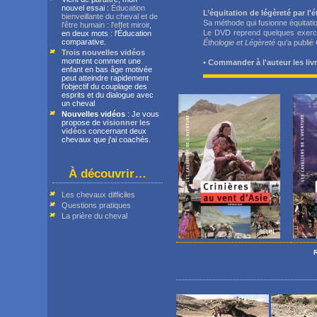
nouvel essai :
Éducation
L’équitation de légèreté par l'
bienveillante du cheval et de
Sa méthode qui fusionne équitatio
l'être humain : l'effet miroir
,
Le DVD reprend quelques exercic
en deux mots : l'Éducation
comparative.
Éthologie et Légèreté
qu'a publié
Trois nouvelles vidéos
montrent comment une
•
Commander à l'auteur les liv
enfant en bas âge motivée
peut atteindre rapidement
l'objectif du couplage des
esprits et du dialogue avec
un cheval
Nouvelles vidéos
: Je vous
propose de
visionner les
vidéos
concernant deux
chevaux que j'ai coachés.
À découvrir…
Les chevaux difficiles
Questions pratiques
La prière du cheval