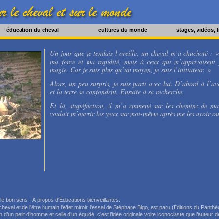
éducation du cheval
cultures du monde
stages, vidéos, 
Un jour que je tendais l’oreille, un cheval m’a chuchoté : 
ma force et ma rapidité, mais à ceux qui m’apprivoisent 
magie. Car je suis plus qu’un moyen, je suis l’initiateur. »
Alors, un peu surpris, je suis parti avec lui. D’abord à l’av
et la terre se confondent. Ensuite à sa recherche.
Et là, stupéfaction, il m’a emmené sur les chemins de m
voulait m’ouvrir les yeux sur moi-même après me les avoir ou
 le bon sens :
À propos d'Éducations bienveillantes
.
heval et de l'être humain l'effet miroir
, l'essai de Stéphane Bigo, est paru (Éditions du Panthé
on d’un petit d’homme et celle d’un équidé, c’est l’idée originale voire iconoclaste que l’auteur