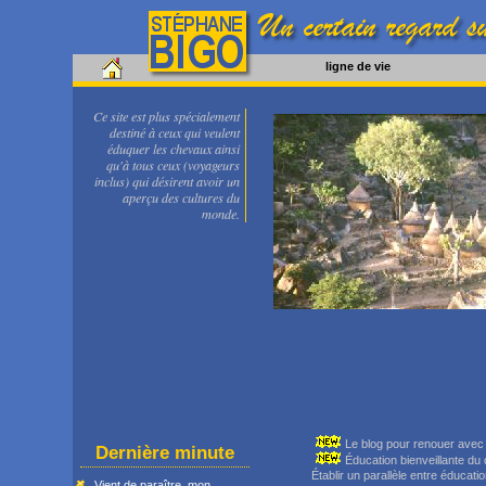
ligne de vie
Ce site est plus spécialement
destiné à ceux qui veulent
éduquer les chevaux ainsi
qu'à tous ceux (voyageurs
inclus) qui désirent avoir un
aperçu des cultures du
monde.
Le blog pour renouer avec
Dernière minute
Éducation bienveillante du c
Établir un parallèle entre éducati
Vient de paraître, mon