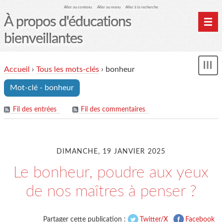
Aller au contenu
Aller au menu
Aller à la recherche
À propos d'éducations
bienveillantes
Accueil
Accueil
›
Tous les mots-clés
›
bonheur
und
Archives
Mot-clé - bonheur
Contact
Mon monde du cheval
Fil des entrées
Fil des commentaires
DIMANCHE, 19 JANVIER 2025
Le bonheur, poudre aux yeux
de nos maîtres à penser ?
Partager cette publication :
Twitter/X
Facebook