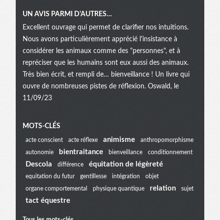
UN AVIS PARMI D'AUTRES…
Excellent ouvrage qui permet de clarifier nos intuitions.
Nous avons particulièrement apprécié l'insistance à
considérer les animaux comme des "personnes", et à
repréciser que les humains sont eux aussi des animaux.
Très bien écrit, et rempli de… bienveillance ! Un livre qui
ouvre de nombreuses pistes de réflexion. Oswald, le
11/09/23
Menu
MOTS-CLÉS
animisme
acte conscient
acte réflexe
anthropomorphisme
bientraitance
autonomie
bienveillance
conditionnement
extra
Descola
équitation de légèreté
différence
equitation du futur
gentillesse
intégration
objet
relation
organe comportemental
physique quantique
sujet
tact équestre
Tous les mots-clés