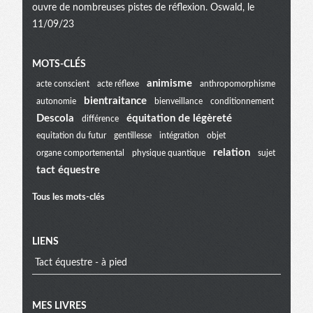
ouvre de nombreuses pistes de réflexion. Oswald, le
11/09/23
Menu
MOTS-CLÉS
animisme
acte conscient
acte réflexe
anthropomorphisme
bientraitance
autonomie
bienveillance
conditionnement
extra
Descola
équitation de légèreté
différence
equitation du futur
gentillesse
intégration
objet
relation
organe comportemental
physique quantique
sujet
tact équestre
Tous les mots-clés
LIENS
Tact équestre - à pied
MES LIVRES