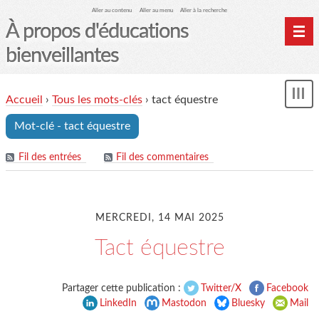
Aller au contenu
Aller au menu
Aller à la recherche
À propos d'éducations
bienveillantes
Accueil
Accueil
›
Tous les mots-clés
›
tact équestre
und
Archives
Mot-clé - tact équestre
Contact
Mon monde du cheval
Fil des entrées
Fil des commentaires
MERCREDI, 14 MAI 2025
Tact équestre
Partager cette publication :
Twitter/X
Facebook
LinkedIn
Mastodon
Bluesky
Mail