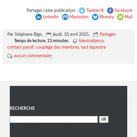
Partager cette publication :
Twitter/X
Facebook
LinkedIn
Mastodon
Bluesky
Mail
Par Stéphane Bigo,
jeudi, 10 avril 2025
.
Partages
Temps de lecture,
13 minutes
.
bientraitance
contact passif
couplage des membres
tact équestre
aucun commentaire
Menu
RECHERCHE