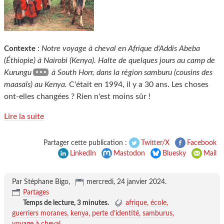
:
Notre voyage à cheval en Afrique d'Addis Abeba
Contexte
(Éthiopie) à Nairobi (Kenya). Halte de quelques jours au camp de
Kurungu
à South Horr, dans la région samburu (cousins des
maasaïs) au Kenya.
C'était en 1994, il y a 30 ans. Les choses
ont-elles changées ? Rien n'est moins sûr !
Lire la suite
Partager cette publication :
Twitter/X
Facebook
LinkedIn
Mastodon
Bluesky
Mail
Par Stéphane Bigo,
mercredi, 24 janvier 2024
.
Partages
Temps de lecture,
3 minutes
.
afrique
école
guerriers moranes
kenya
perte d’identité
samburus
voyage à cheval