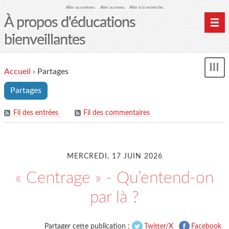
Aller au contenu
Aller au menu
Aller à la recherche
À propos d'éducations
bienveillantes
Accueil
Accueil
›
Partages
und
Archives
Partages
Contact
Mon monde du cheval
Fil des entrées
Fil des commentaires
MERCREDI, 17 JUIN 2026
« Centrage » - Qu’entend-on
par là ?
Partager cette publication :
Twitter/X
Facebook