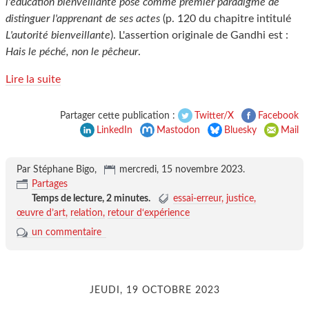
l'éducation bienveillante pose comme premier paradigme de
distinguer l'apprenant de ses actes
(p. 120 du chapitre intitulé
L'autorité bienveillante
). L'assertion originale de Gandhi est :
Hais le péché, non le pêcheur
.
Lire la suite
Partager cette publication :
Twitter/X
Facebook
LinkedIn
Mastodon
Bluesky
Mail
Par Stéphane Bigo,
mercredi, 15 novembre 2023
.
Partages
Temps de lecture,
2 minutes
.
essai-erreur
justice
œuvre d’art
relation
retour d‘expérience
un commentaire
JEUDI, 19 OCTOBRE 2023