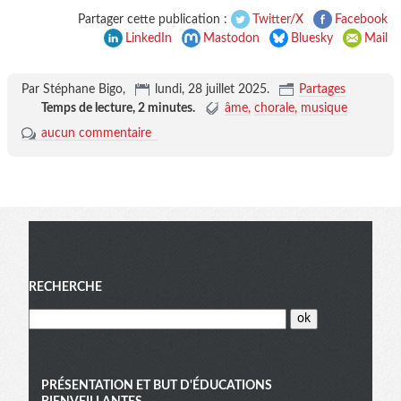
Partager cette publication :
Twitter/X
Facebook
LinkedIn
Mastodon
Bluesky
Mail
Par Stéphane Bigo,
lundi, 28 juillet 2025
.
Partages
Temps de lecture,
2 minutes
.
âme
chorale
musique
aucun commentaire
Menu
RECHERCHE
PRÉSENTATION ET BUT D'ÉDUCATIONS