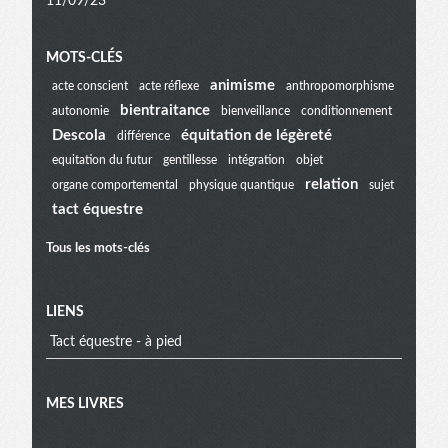
11/09/23
Menu
MOTS-CLÉS
animisme
acte conscient
acte réflexe
anthropomorphisme
bientraitance
autonomie
bienveillance
conditionnement
extra
Descola
équitation de légèreté
différence
equitation du futur
gentillesse
intégration
objet
relation
organe comportemental
physique quantique
sujet
tact équestre
Tous les mots-clés
LIENS
Tact équestre - à pied
MES LIVRES