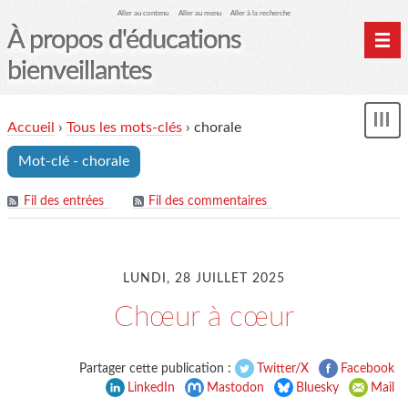
Aller au contenu
Aller au menu
Aller à la recherche
À propos d'éducations
bienveillantes
Accueil
Accueil
›
Tous les mots-clés
›
chorale
und
Archives
Mot-clé - chorale
Contact
Mon monde du cheval
Fil des entrées
Fil des commentaires
LUNDI, 28 JUILLET 2025
Chœur à cœur
Partager cette publication :
Twitter/X
Facebook
LinkedIn
Mastodon
Bluesky
Mail