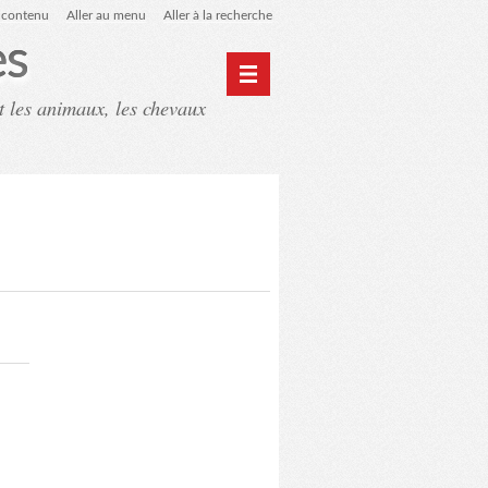
u contenu
Aller au menu
Aller à la recherche
es
t les animaux, les chevaux
ntact
Mon monde du cheval