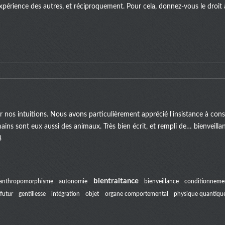
xpérience des autres, et réciproquement. Pour cela, donnez-vous le droit à 
er nos intuitions. Nous avons particulièrement apprécié l'insistance à c
mains sont eux aussi des animaux. Très bien écrit, et rempli de… bienveill
3
bientraitance
anthropomorphisme
autonomie
bienveillance
conditionneme
futur
gentillesse
intégration
objet
organe comportemental
physique quantiqu