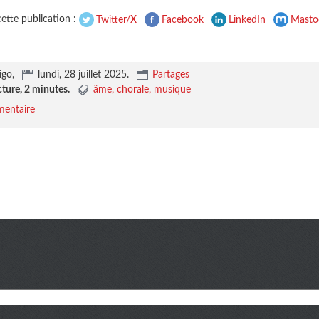
ette publication :
Twitter/X
Facebook
LinkedIn
Masto
igo,
lundi, 28 juillet 2025
.
Partages
cture,
2 minutes
.
âme
chorale
musique
entaire