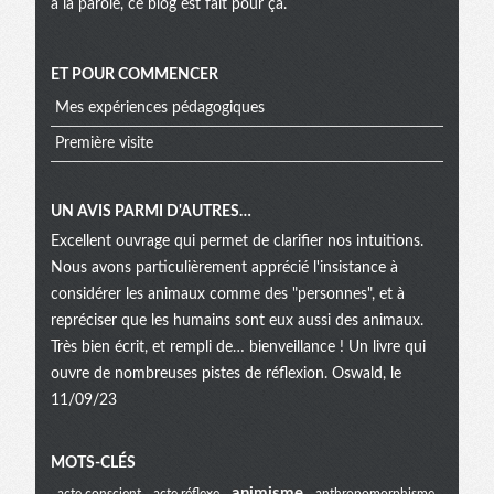
à la parole, ce blog est fait pour ça.
ET POUR COMMENCER
Mes expériences pédagogiques
Première visite
UN AVIS PARMI D'AUTRES…
Excellent ouvrage qui permet de clarifier nos intuitions.
Nous avons particulièrement apprécié l'insistance à
considérer les animaux comme des "personnes", et à
repréciser que les humains sont eux aussi des animaux.
Très bien écrit, et rempli de… bienveillance ! Un livre qui
ouvre de nombreuses pistes de réflexion. Oswald, le
11/09/23
Menu
MOTS-CLÉS
animisme
acte conscient
acte réflexe
anthropomorphisme