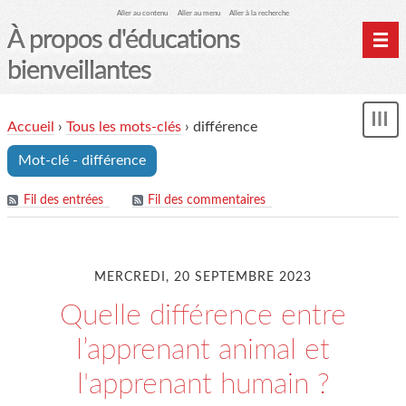
Aller au contenu
Aller au menu
Aller à la recherche
À propos d'éducations
bienveillantes
Accueil
Accueil
›
Tous les mots-clés
›
différence
und
Archives
Mot-clé - différence
Contact
Mon monde du cheval
Fil des entrées
Fil des commentaires
MERCREDI, 20 SEPTEMBRE 2023
Quelle différence entre
l’apprenant animal et
l'apprenant humain ?