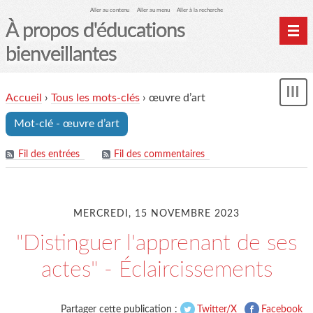
Aller au contenu
Aller au menu
Aller à la recherche
À propos d'éducations
bienveillantes
Accueil
Accueil
›
Tous les mots-clés
›
œuvre d’art
und
Archives
Mot-clé - œuvre d’art
Contact
Mon monde du cheval
Fil des entrées
Fil des commentaires
MERCREDI, 15 NOVEMBRE 2023
"Distinguer l'apprenant de ses
actes" - Éclaircissements
Partager cette publication :
Twitter/X
Facebook