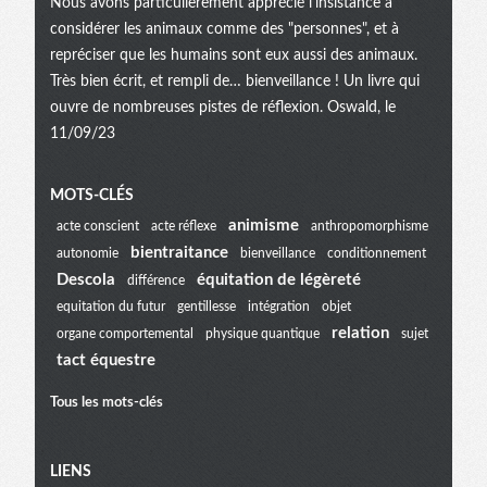
Nous avons particulièrement apprécié l'insistance à
considérer les animaux comme des "personnes", et à
repréciser que les humains sont eux aussi des animaux.
Très bien écrit, et rempli de… bienveillance ! Un livre qui
ouvre de nombreuses pistes de réflexion. Oswald, le
11/09/23
Menu
MOTS-CLÉS
animisme
acte conscient
acte réflexe
anthropomorphisme
bientraitance
autonomie
bienveillance
conditionnement
extra
Descola
équitation de légèreté
différence
equitation du futur
gentillesse
intégration
objet
relation
organe comportemental
physique quantique
sujet
tact équestre
Tous les mots-clés
LIENS