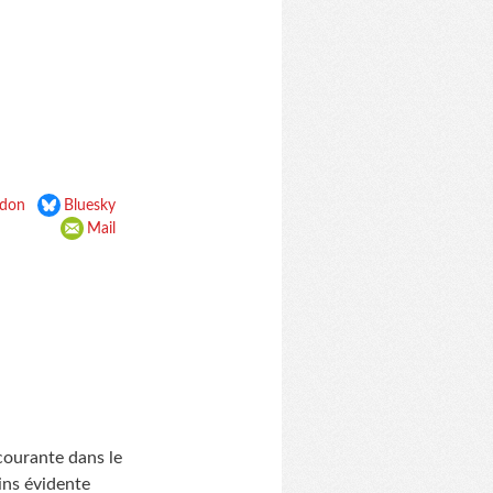
don
Bluesky
Mail
 courante dans le
ins évidente