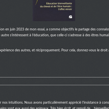
ation en juin 2023 de mon essai, a comme objectifs le partage des connaiss
autre s’intéressent à l’éducation, que celle-ci s’adresse à des êtres huma
xpérience des autres, et réciproquement. Pour cela, donnez-vous le droit à 
er nos intuitions. Nous avons particulièrement apprécié l'insistance à c
mains sont eux aussi des animaux. Très bien écrit, et rempli de… bienveill