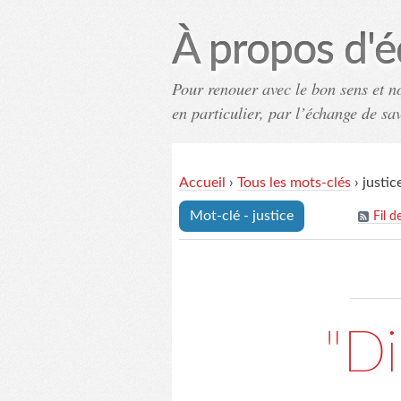
À propos d'é
Pour renouer avec le bon sens et n
en particulier, par l’échange de sa
Accueil
›
Tous les mots-clés
›
justic
Mot-clé - justice
Fil d
"Di