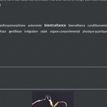
3
bientraitance
anthropomorphisme
autonomie
bienveillance
conditionneme
futur
gentillesse
intégration
objet
organe comportemental
physique quantiqu