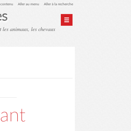
u contenu
Aller au menu
Aller à la recherche
es
t les animaux, les chevaux
ntact
Mon monde du cheval
nant