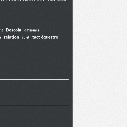
Descola
nt
différence
relation
tact équestre
e
sujet