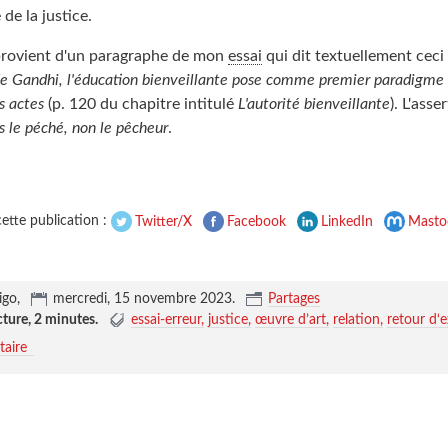
de la justice.
provient d'un paragraphe de mon
essai
qui dit textuellement ceci
e Gandhi, l'éducation bienveillante pose comme premier paradigme 
s actes
(p. 120 du chapitre intitulé
L'autorité bienveillante
). L'asse
s le péché, non le pêcheur
.
ette publication :
Twitter/X
Facebook
LinkedIn
Masto
igo,
mercredi, 15 novembre 2023
.
Partages
cture,
2 minutes
.
essai-erreur
justice
œuvre d’art
relation
retour d‘
aire