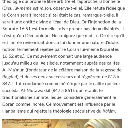
théologie qui prône le libre arbitre et l'approche rationnelle
(
Dieu lui-même est raison
, observe-t-elle). Elle réfute l'idée que
le Coran serait incréé ; si tel était le cas, remarque-t-elle, il
serait une entité divine à l'égal de Dieu. Or l'injonction de la
Sourate 16:51 est formelle : « Ne prenez pas deux divinités. Il
n'est qu'un Dieu unique. Ne craignez que moi ! ». De dire qu'il
est incréé reviendrait donc à lui donner une nature d'idole,
notion fermement rejetée par le Coran lui-même (Sourates
16:52 et s.). Ce mouvement connaît une large audience
jusqu'au milieu du IXe siècle, notamment auprès des califes
Al-Ma'mun (fondateur de la célèbre maison de la sagesse de
Bagdad) et de ses deux successeurs qui régnèrent de 813 à
847. Il fut condamné comme hérétique par le calife qui leur
succéda, Al-Mutawakkil (847 à 861), qui rétablit le
traditionalisme sunnite, lequel considère généralement le
Coran comme incréé. Ce mouvement est influencé par le
Hanbalisme qui rejette la théologie spéculative du
Kalâm
.