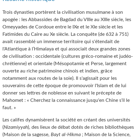
Trois dynasties portèrent la civilisation musulmane à son
apogée : les Abbassides de Bagdad du VIIIe au XIIIe siècle, les
Omeyyades de Cordoue entre le IXe et le XIe siècle et les
Fatimides du Caire au Xe siècle. La conquête (de 632 à 751)
avait rassemblé un immense territoire qui s'étendait de
l'Atlantique à l’Himalaya et qui associait deux grandes zones
de civilisation : occidentale (cultures gréco-romaine et judéo-
chrétienne) et orientale (Mésopotamie et Perse, largement
ouverte au riche patrimoine chinois et indien, grâce
notamment aux routes de la soie). Il s'agissait pour les
souverains de cette époque de promouvoir l'Islam et de lui
donner ses lettres de noblesse en suivant le précepte de
Mahomet : « Cherchez la connaissance jusqu'en Chine s'il le
faut. »
Les califes dynamisèrent la société en créant des universités
(
Nizamiyyah
), des lieux de débat dotés de riches bibliothèques
(Maison de la sagesse,
Bayt al-Hikma
; Maison de la Science,