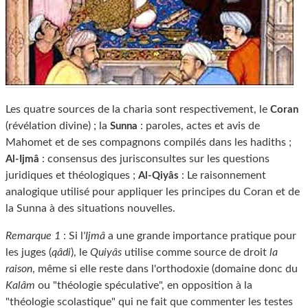
Les quatre sources de la charia sont respectivement, le
Coran
(révélation divine) ; la
: paroles, actes et avis de
Sunna
Mahomet et de ses compagnons compilés dans les hadiths ;
: consensus des jurisconsultes sur les questions
Al-Ijmâ
juridiques et théologiques ;
: Le raisonnement
Al-Qiyâs
analogique utilisé pour appliquer les principes du Coran et de
la Sunna à des situations nouvelles.
Remarque 1
: Si l
'Ijmâ
a une grande importance pratique pour
les juges (
qâdi
), le
Quiyâs
utilise comme source de droit
la
raison
, même si elle reste dans l'orthodoxie (domaine donc du
Kalâm
ou "théologie spéculative", en opposition à la
"théologie scolastique" qui ne fait que commenter les testes