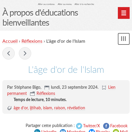
Aller au contenu
Aller au menu
Aller à la recherche
À propos d'éducations
bienveillantes
Accueil
Accueil
›
Réflexions
›
L'âge d'or de l'Islam
und
Archives
-
Contact
Mon monde du cheval
L'âge d'or de l'Islam
Par Stéphane Bigo,
lundi, 23 septembre 2024
.
Lien
permanent
Réflexions
Temps de lecture,
10 minutes
.
âge d’or
ijtihab
islam
raison
révélation
Partager cette publication :
Twitter/X
Facebook