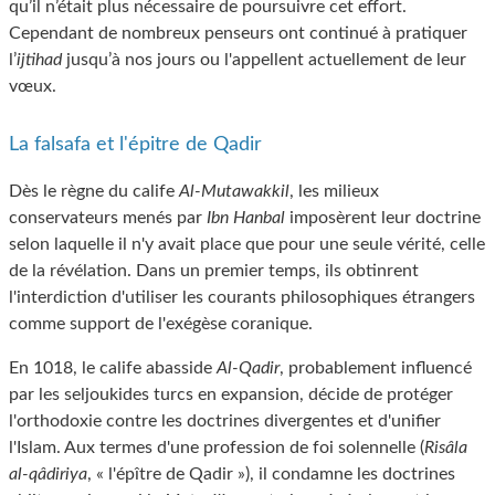
qu’il n’était plus nécessaire de poursuivre cet effort.
Cependant de nombreux penseurs ont continué à pratiquer
l’
ijtihad
jusqu’à nos jours ou l'appellent actuellement de leur
vœux.
La falsafa et l'épitre de Qadir
Dès le règne du calife
Al-Mutawakkil
, les milieux
conservateurs menés par
Ibn Hanbal
imposèrent leur doctrine
selon laquelle il n'y avait place que pour une seule vérité, celle
de la révélation. Dans un premier temps, ils obtinrent
l'interdiction d'utiliser les courants philosophiques étrangers
comme support de l'exégèse coranique.
En 1018, le calife abasside
Al-Qadir
, probablement influencé
par les seljoukides turcs en expansion, décide de protéger
l'orthodoxie contre les doctrines divergentes et d'unifier
l'Islam. Aux termes d'une profession de foi solennelle (
Risâla
al-qâdiriya
, « l'épître de Qadir »), il condamne les doctrines