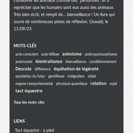
considérer les animaux comme des "personnes", et à
repréciser que les humains sont eux aussi des animaux.
Très bien écrit, et rempli de… bienveillance ! Un livre qui
ouvre de nombreuses pistes de réflexion. Oswald, le
11/09/23
Menu
MOTS-CLÉS
animisme
acte conscient
acte réflexe
anthropomorphisme
bientraitance
autonomie
bienveillance
conditionnement
extra
Descola
équitation de légèreté
différence
equitation du futur
gentillesse
intégration
objet
relation
organe comportemental
physique quantique
sujet
tact équestre
Tous les mots-clés
LIENS
Tact équestre - à pied