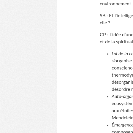
environnement.
SB : Et l'intell
elle ?
CP : L’idée d’une
et de la spiritu
Loi de la c
s’organise
conscience
thermodyn
désorganis
désordre 
Auto-organ
écosystème
aux étoile
Mendeleïe
Émergenc
composants