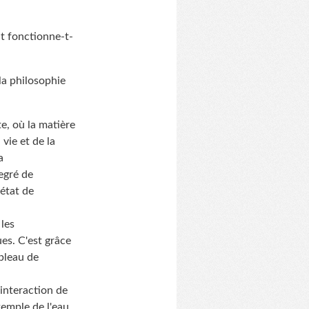
nt fonctionne-t-
 la philosophie
e, où la matière
vie et de la
a
egré de
état de
 les
es. C'est grâce
ableau de
interaction de
xemple de l'eau