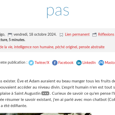
pas
igo,
vendredi, 18 octobre 2024
.
Lien permanent
Réflexions
cture,
5 minutes
.
de la vie
intelligence non humaine
péché originel
pensée abstraite
ette publication :
Twitter/X
Facebook
LinkedIn
Masto
s exister. Ève et Adam auraient eu beau manger tous les fruits de
pouvaient accéder au niveau divin. L'esprit humain n'en est tout
plaise à Saint Augustin
. Curieux de savoir ce qu'en pense l'
nsée résumer le savoir existant, j'en ai parlé avec mon chatbot (Co
a été édifiante.