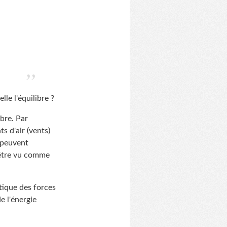
lle l'équilibre ?
ibre. Par
 d'air (vents)
 peuvent
 être vu comme
ique des forces
e l'énergie