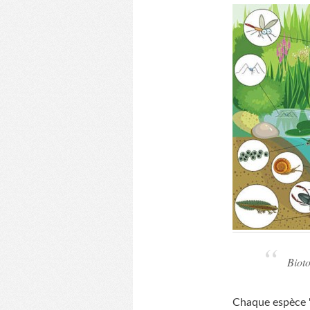
Bioto
Chaque espèce "