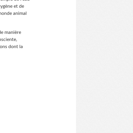
xygène et de
 monde animal
 de manière
nsciente,
çons dont la