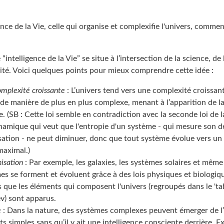
igence de la Vie, celle qui organise et complexifie l'univers, comme
 “intelligence de la Vie” se situe à l’intersection de la science, de
alité. Voici quelques points pour mieux comprendre cette idée :
omplexité croissante
: L’univers tend vers une complexité croissant
 de manière de plus en plus complexe, menant à l’apparition de la 
. (SB : Cette loi semble en contradiction avec la seconde loi de l
amique qui veut que l'entropie d'un système - qui mesure son d
ation - ne peut diminuer, donc que tout système évolue vers un 
maximal.)
isation
: Par exemple, les galaxies, les systèmes solaires et même
s se forment et évoluent grâce à des lois physiques et biologiqu
s que les éléments qui composent l'univers (regroupés dans le 't
v) sont apparus.
e
: Dans la nature, des systèmes complexes peuvent émerger de l’
 simples sans qu’il y ait une intelligence consciente derrière. E