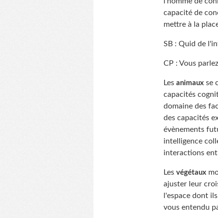
l'homme de connaî
capacité de conc
mettre à la plac
SB : Quid de l'
CP : Vous parlez
Les
se c
animaux
capacités cognit
domaine des facu
des capacités ex
évènements futu
intelligence coll
interactions entr
Les
mon
végétaux
ajuster leur cro
l'espace dont i
vous entendu p