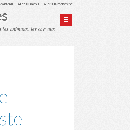
u contenu
Aller au menu
Aller à la recherche
es
t les animaux, les chevaux
ntact
Mon monde du cheval
e
ste