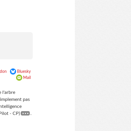
don
Bluesky
Mail
 l'arbre
 simplement pas
Intelligence
Pilot - CP)
.