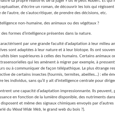
tre sa propre réalité et de la juger » dit le petit Robert. Et qui lu
eptualiser, d'écrire un roman, de découvrir les lois qui régissent 
e de l'autre, de s'autocritiquer, de prendre des décisions, etc.
intelligence non-humaine, des animaux ou des végétaux ?
 des formes d’intelligence présentes dans la nature.
aractérisent par une grande faculté d'adaptation à leur milieu a
ives sont adaptées à leur nature et à leur biotope. Ils ont souven
ltés bien supérieures à celles des humains. Certains animaux ont
trasensorielles qui les amènent à migrer par exemple, à pressent
rs ou à communiquer de façon télépathique. Le plus étrange res
ective de certains insectes (fourmis, termites, abeilles...) : elle 
e les individus, sans qu’il y ait d'intelligence centrale pour diriger
trent une capacité d’adaptation impressionnante. Ils peuvent, 
issance en fonction de la lumière disponible, des nutriments dans 
ls disposent et même des signaux chimiques envoyés par d’autres 
arlé du
Wood Wide Web
, le grand web du bois ?).