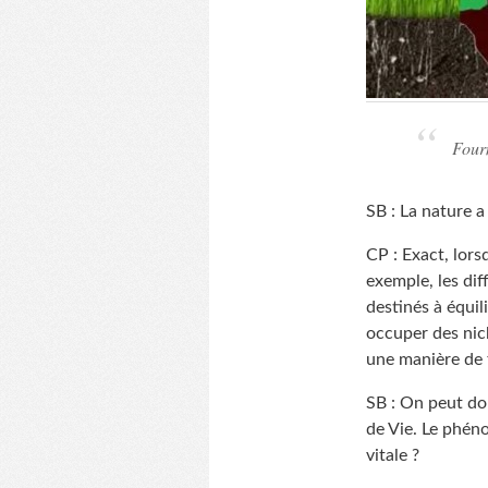
Fourm
SB : La nature a
CP : Exact, lors
exemple, les di
destinés à équi
occuper des nic
une manière de f
SB : On peut do
de Vie. Le phén
vitale ?