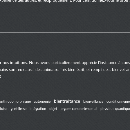
xpérience des autres, et réciproquement. Pour cela, donnez-vous le droit à 
er nos intuitions. Nous avons particulièrement apprécié l'insistance à c
mains sont eux aussi des animaux. Très bien écrit, et rempli de… bienveill
3
bientraitance
anthropomorphisme
autonomie
bienveillance
conditionneme
futur
gentillesse
intégration
objet
organe comportemental
physique quantiqu