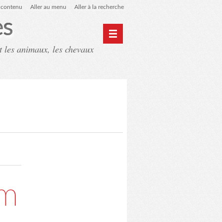
u contenu
Aller au menu
Aller à la recherche
es
t les animaux, les chevaux
ntact
Mon monde du cheval
am