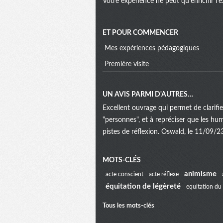
Votre expérience ne peut qu’enrichir l’e
ET POUR COMMENCER
Mes expériences pédagogiques
Première visite
UN AVIS PARMI D'AUTRES…
Excellent ouvrage qui permet de clarifi
"personnes", et à repréciser que les hu
pistes de réflexion. Oswald, le 11/09/2
Menu
MOTS-CLÉS
animisme
acte conscient
acte réflexe
équitation de légèreté
equitation du 
extra
Tous les mots-clés