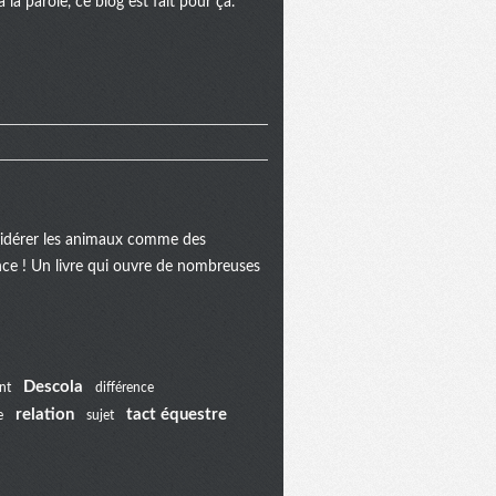
la parole, ce blog est fait pour ça.
onsidérer les animaux comme des
ance ! Un livre qui ouvre de nombreuses
Descola
nt
différence
relation
tact équestre
e
sujet