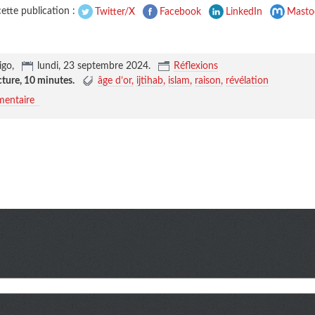
ette publication :
Twitter/X
Facebook
LinkedIn
Masto
igo,
lundi, 23 septembre 2024
.
Réflexions
cture,
10 minutes
.
âge d’or
ijtihab
islam
raison
révélation
entaire