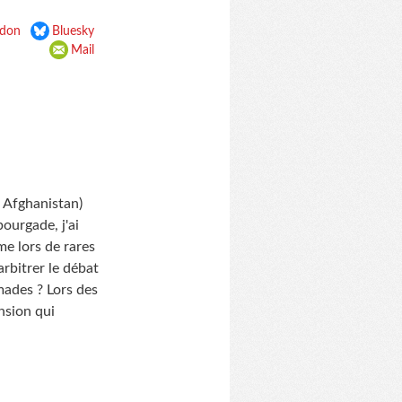
don
Bluesky
Mail
t Afghanistan)
bourgade, j'ai
me lors de rares
arbitrer le débat
omades ? Lors des
nsion qui