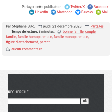
Partager cette publication :
Twitter/X
Facebook
LinkedIn
Mastodon
Bluesky
Mail
Par Stéphane Bigo,
jeudi, 21 décembre 2023
.
Partages
Temps de lecture,
8 minutes
.
bonne famille
couple
famille
famille homoparentale
famille monoparentale
figure d’attachement
parent
aucun commentaire
Menu
RECHERCHE