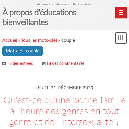
Aller au contenu
Aller au menu
Aller à la recherche
À propos d'éducations
bienveillantes
Accueil
Accueil
›
Tous les mots-clés
›
couple
und
Archives
Mot-clé - couple
Contact
Mon monde du cheval
Fil des entrées
Fil des commentaires
JEUDI, 21 DÉCEMBRE 2023
Qu'est-ce qu'une bonne famille
à l'heure des genres en tout
genre et de l'intersexualité ?