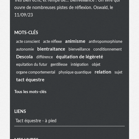
Très bien écrit, et rempli de… bienveillance ! Un livre qui
ouvre de nombreuses pistes de réflexion. Oswald, le
11/09/23
Menu
MOTS-CLÉS
animisme
acte conscient
acte réflexe
anthropomorphisme
bientraitance
autonomie
bienveillance
conditionnement
extra
Descola
équitation de légèreté
différence
equitation du futur
gentillesse
intégration
objet
relation
organe comportemental
physique quantique
sujet
tact équestre
Tous les mots-clés
LIENS
Tact équestre - à pied