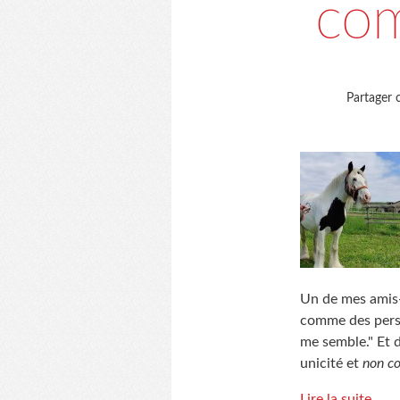
co
Partager c
Un de mes amis-l
comme des person
me semble." Et 
unicité et
non c
Lire la suite