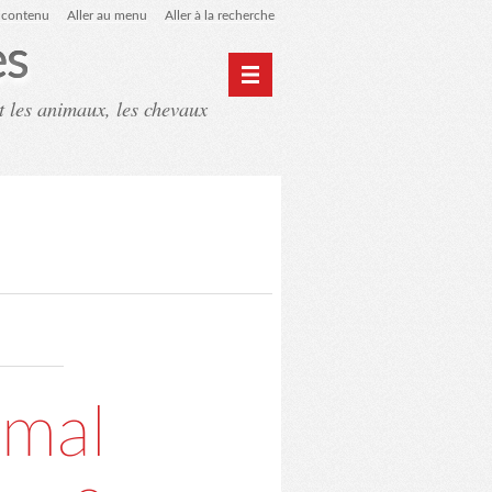
u contenu
Aller au menu
Aller à la recherche
es
t les animaux, les chevaux
ntact
Mon monde du cheval
imal