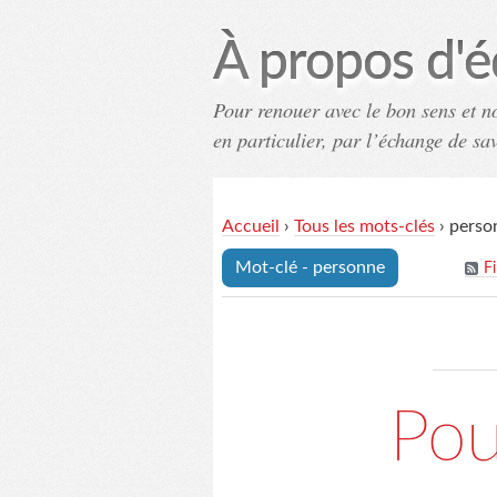
À propos d'é
Pour renouer avec le bon sens et n
en particulier, par l’échange de sa
Accueil
›
Tous les mots-clés
›
perso
Mot-clé - personne
F
Pou