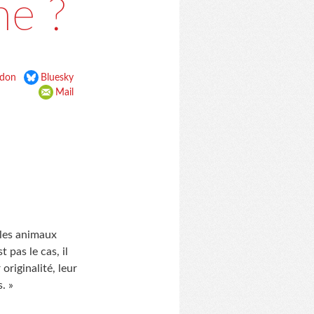
e ?
don
Bluesky
Mail
 les animaux
pas le cas, il
originalité, leur
. »