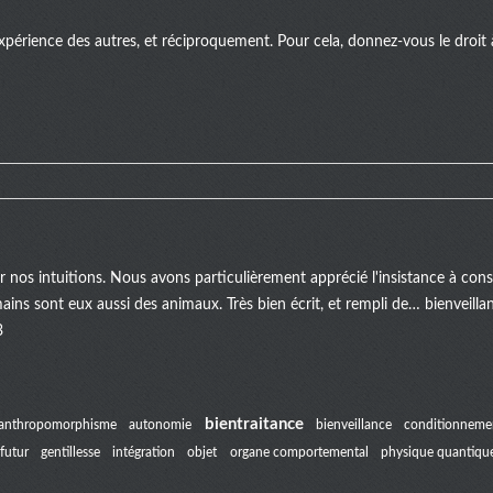
xpérience des autres, et réciproquement. Pour cela, donnez-vous le droit à 
er nos intuitions. Nous avons particulièrement apprécié l'insistance à c
mains sont eux aussi des animaux. Très bien écrit, et rempli de… bienveill
3
bientraitance
anthropomorphisme
autonomie
bienveillance
conditionneme
futur
gentillesse
intégration
objet
organe comportemental
physique quantiqu