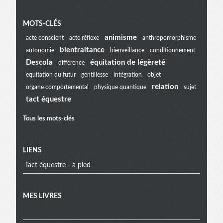
Menu
MOTS-CLÉS
animisme
acte conscient
acte réflexe
anthropomorphisme
bientraitance
autonomie
bienveillance
conditionnement
extra
Descola
équitation de légèreté
différence
equitation du futur
gentillesse
intégration
objet
relation
organe comportemental
physique quantique
sujet
tact équestre
Tous les mots-clés
LIENS
Tact équestre - à pied
MES LIVRES