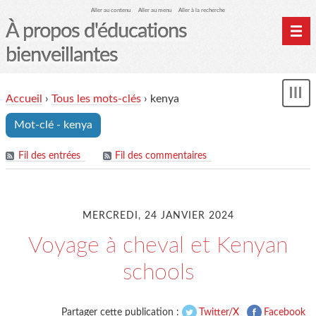
Aller au contenu
Aller au menu
Aller à la recherche
À propos d'éducations
bienveillantes
Accueil
Accueil
›
Tous les mots-clés
›
kenya
und
Archives
Mot-clé - kenya
Contact
Mon monde du cheval
Fil des entrées
Fil des commentaires
MERCREDI, 24 JANVIER 2024
Voyage à cheval et Kenyan
schools
Partager cette publication :
Twitter/X
Facebook