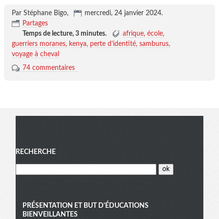
Par Stéphane Bigo,
mercredi, 24 janvier 2024
.
Partages
Temps de lecture,
3 minutes
.
afrique
école
guerriers moranes
kenya
perte d’identité
samburus
voyage à cheval
74 commentaires
Menu
RECHERCHE
PRÉSENTATION ET BUT D'ÉDUCATIONS
BIENVEILLANTES