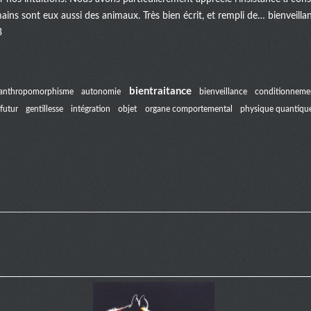
mains sont eux aussi des animaux. Très bien écrit, et rempli de… bienveill
3
bientraitance
anthropomorphisme
autonomie
bienveillance
conditionneme
futur
gentillesse
intégration
objet
organe comportemental
physique quantiqu