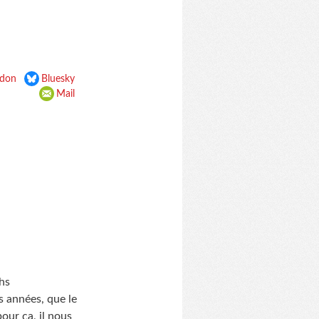
don
Bluesky
Mail
hs
s années, que le
our ça, il nous