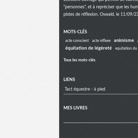
"personnes", et à repréciser que les hu
pistes de réflexion. Oswald, le 11/09/2
Menu
MOTS-CLÉS
animisme
acte conscient
acte réflexe
équitation de légèreté
equitation du 
extra
Tous les mots-clés
LIENS
Tact équestre - à pied
MES LIVRES