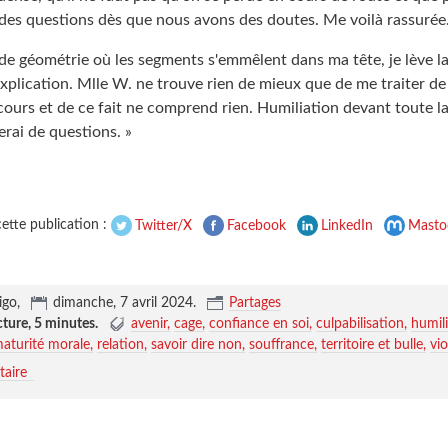
 des questions dès que nous avons des doutes. Me voilà rassurée
 de géométrie où les segments s'emmêlent dans ma tête, je lève l
lication. Mlle W. ne trouve rien de mieux que de me traiter de t
cours et de ce fait ne comprend rien. Humiliation devant toute la
erai de questions. »
ette publication :
Twitter/X
Facebook
LinkedIn
Masto
igo,
dimanche, 7 avril 2024
.
Partages
cture,
5 minutes
.
avenir
cage
confiance en soi
culpabilisation
humil
aturité morale
relation
savoir dire non
souffrance
territoire et bulle
vi
aire