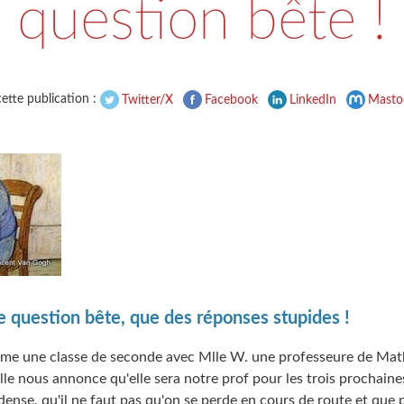
question bête !
ette publication :
Twitter/X
Facebook
LinkedIn
Masto
 de question bête, que des réponses stupides !
ntame une classe de seconde avec Mlle W. une professeure de Mat
le nous annonce qu'elle sera notre prof pour les trois prochaine
nse, qu'il ne faut pas qu'on se perde en cours de route et que p