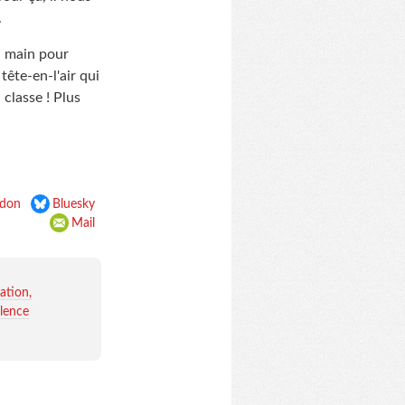
.
a main pour
ête-en-l'air qui
 classe ! Plus
don
Bluesky
Mail
iation
olence