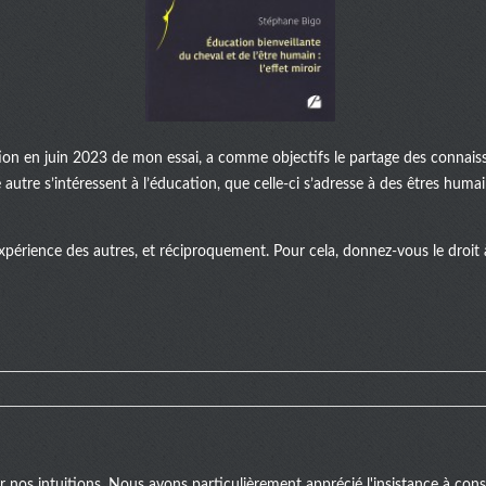
ation en juin 2023 de mon essai, a comme objectifs le partage des connaiss
autre s’intéressent à l’éducation, que celle-ci s’adresse à des êtres huma
xpérience des autres, et réciproquement. Pour cela, donnez-vous le droit à 
er nos intuitions. Nous avons particulièrement apprécié l'insistance à c