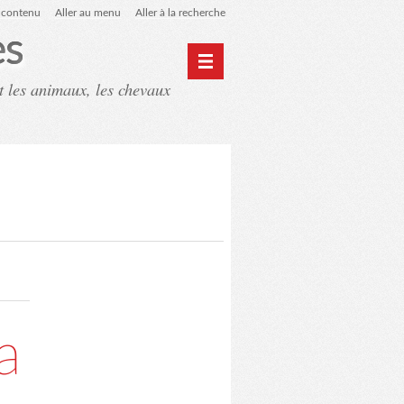
u contenu
Aller au menu
Aller à la recherche
es
t les animaux, les chevaux
ntact
Mon monde du cheval
a