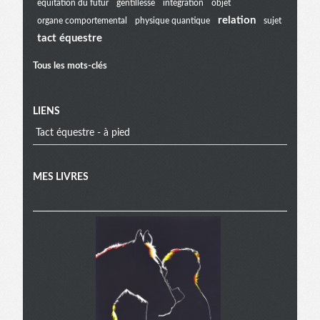
equitation du futur
gentillesse
intégration
objet
relation
organe comportemental
physique quantique
sujet
tact équestre
Tous les mots-clés
LIENS
Tact équestre - à pied
MES LIVRES