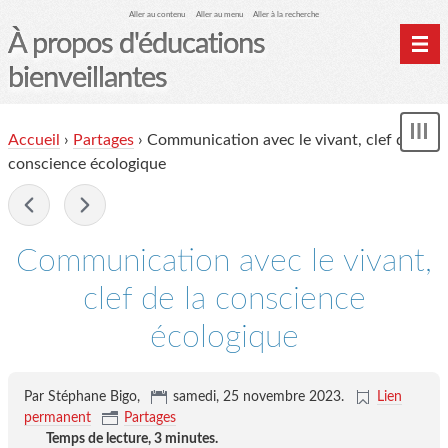
Aller au contenu
Aller au menu
Aller à la recherche
À propos d'éducations
bienveillantes
Accueil
Accueil
›
Partages
›
Communication avec le vivant, clef de la
und
Archives
conscience écologique
Contact
-
Mon monde du cheval
Communication avec le vivant,
clef de la conscience
écologique
Par Stéphane Bigo,
samedi, 25 novembre 2023
.
Lien
permanent
Partages
Temps de lecture,
3 minutes
.