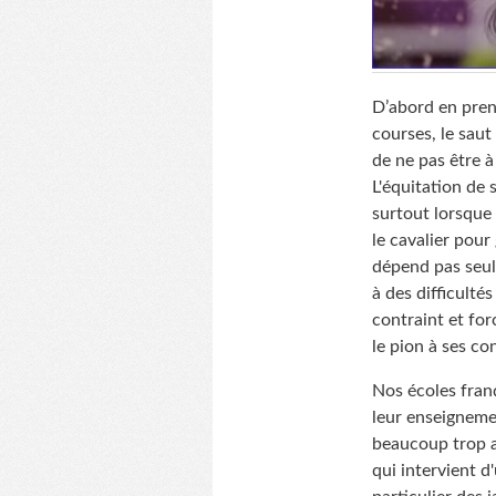
D’abord en pren
courses, le saut
de ne pas être à
L'équitation de 
surtout lorsque l
le cavalier pour
dépend pas seul
à des difficulté
contraint et for
le pion à ses co
Nos écoles franç
leur enseigneme
beaucoup trop a
qui intervient 