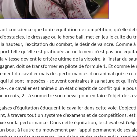
ant conscience que toute équitation de compétition, qu'elle déb
 d'obstacles, le dressage ou le horse ball, met en jeu le culte du t
 la hauteur, l'excitation du combat, le désir de vaincre. Comme à 
sport telle qu'elle est pratiquée actuellement n'est pas une équitat
a vitesse devient le critère ultime de la victoire, à l'instar du sa
 gagner, doit se transformer en pilote de formule 1. Et comme le 
ement du cavalier mais des performances d'un animal qui se ret
s qui lui sont imposées - souvent contraires à sa nature et qu'il n
cé -, ce cavalier est animé d'un état d'esprit de conflit qui le pou
ncurrents, 2 - à soumettre son cheval pour en faire l'objet de sa v
aises d'équitation éduquent le cavalier dans cette voie. L'object
nt, à travers tout un système d'examens et de compétitions, est
xé sur la performance. Dans cette équitation, le cheval est
l'obje
d'un bout à l'autre du mouvement par l'appui permanent de ses ai