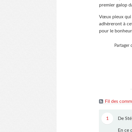
premier galop da
Vœux pieux qui n
adhèreront à cet
pour le bonheur
Partager c
Fil des comme
1
De Sté
En ce 