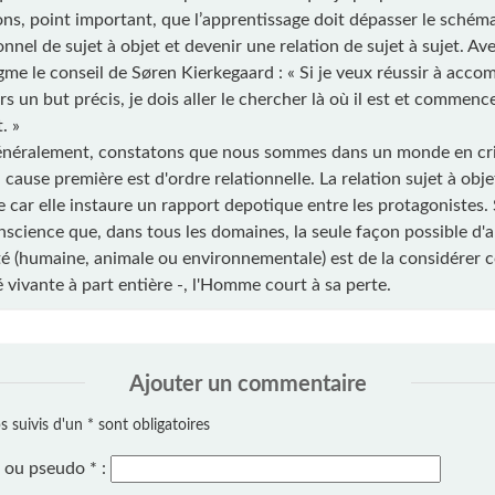
ons, point important, que l’apprentissage doit dépasser le schém
onnel de sujet à objet et devenir une relation de sujet à sujet. 
gme le conseil de Søren Kierkegaard : « Si je veux réussir à acc
rs un but précis, je dois aller le chercher là où il est et commenc
. »
énéralement, constatons que nous sommes dans un monde en cri
 cause première est d'ordre relationnelle. La relation sujet à obje
 car elle instaure un rapport depotique entre les protagonistes. 
nscience que, dans tous les domaines, la seule façon possible d
rité (humaine, animale ou environnementale) est de la considérer
é vivante à part entière -, l'Homme court à sa perte.
Ajouter un commentaire
 suivis d'un * sont obligatoires
 ou pseudo
*
: