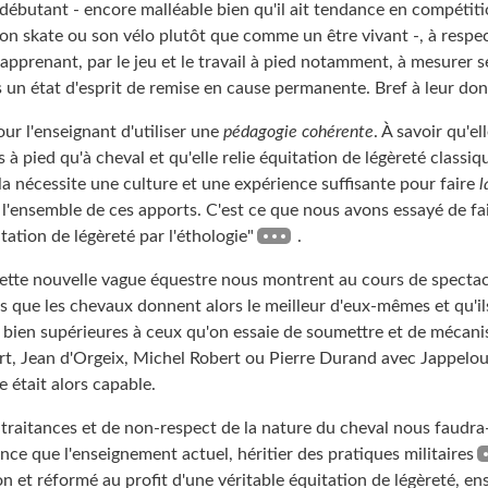
 débutant - encore malléable bien qu'il ait tendance en compétiti
n skate ou son vélo plutôt que comme un être vivant -, à respec
apprenant, par le jeu et le travail à pied notamment, à mesurer s
 un état d'esprit de remise en cause permanente. Bref à leur don
pour l'enseignant d'utiliser une
pédagogie cohérente
. À savoir qu'ell
 pied qu'à cheval et qu'elle relie équitation de légèreté classiq
a nécessite une culture et une expérience suffisante pour faire
l
l'ensemble de ces apports. C'est ce que nous avons essayé de fa
itation de légèreté par l'éthologie"
.
 cette nouvelle vague équestre nous montrent au cours de spectac
 que les chevaux donnent alors le meilleur d'eux-mêmes et qu'il
bien supérieures à ceux qu'on essaie de soumettre et de mécanis
t, Jean d'Orgeix, Michel Robert ou Pierre Durand avec Jappelo
e était alors capable.
raitances et de non-respect de la nature du cheval nous faudra-
ce que l'enseignement actuel, héritier des pratiques militaires
n et réformé au profit d'une véritable équitation de légèreté, en