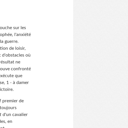
ouche sur les
rophée, l'anxiété
la guerre.
ion de loisir,
ut d'obstacles où
résultat ne
rouve confronté
'exécute que
sse, 1 - à damer
ictoire.
if premier de
 toujours
t
d'un cavalier
des, en