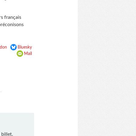
s français
 préconisons
don
Bluesky
Mail
billet,