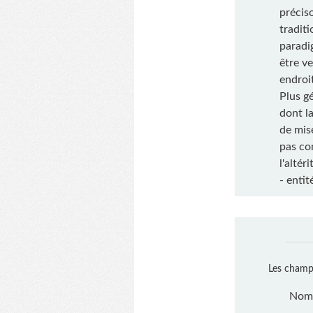
précis
traditi
paradi
être ve
endroit
Plus g
dont la
de mise
pas co
l'alté
- entit
Les champs
Nom