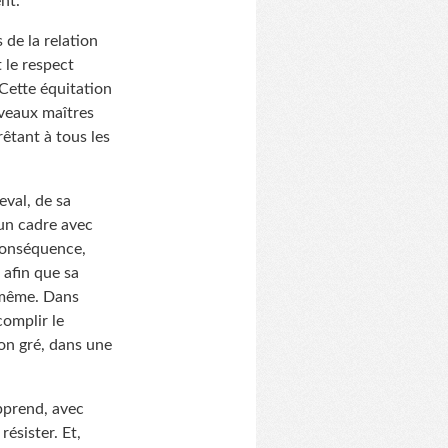
nt.
 de la relation
 le respect
 Cette équitation
uveaux maîtres
rêtant à tous les
eval, de sa
 un cadre avec
conséquence,
 afin que sa
i-même. Dans
complir le
on gré, dans une
pprend, avec
résister. Et,