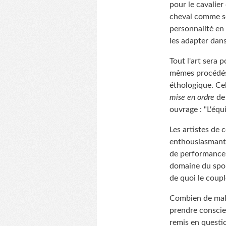
pour le cavalier
cheval comme so
personnalité en 
les adapter dans
Tout l'art sera 
mêmes procédés à
éthologique. Cel
mise en ordre
de 
ouvrage : "L'équ
Les artistes de
enthousiasmants
de performance 
domaine du spor
de quoi le coupl
Combien de malt
prendre conscien
remis en questio