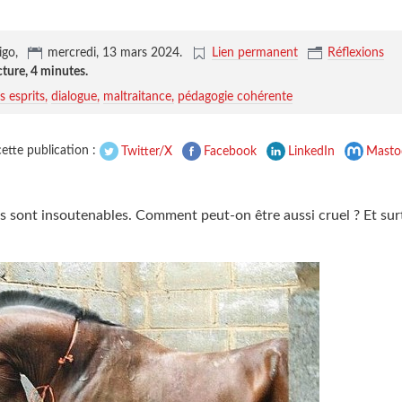
igo,
mercredi, 13 mars 2024
.
Lien permanent
Réflexions
cture,
4 minutes
.
s esprits
dialogue
maltraitance
pédagogie cohérente
ette publication :
Twitter/X
Facebook
LinkedIn
Masto
s sont insoutenables. Comment peut-on être aussi cruel ? Et s