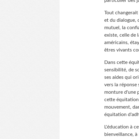
particulier des 
Tout changerait 
et du dialogue, 
mutuel, la confi
existe, celle de
américains, étay
êtres vivants co
Dans cette équit
sensibilité, de 
ses aides qui o
vers la réponse 
monture d'une pa
cette équitation
mouvement, dans 
équitation d'ad
L'éducation à c
bienveillance, à