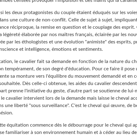
jambes censées provoquer l'impulsion et des mains qui la canalise
si les deux protagonistes du couple étaient éduqués sur les voies
dans une culture de non-conflit. Celle de sujet à sujet, impliquant
ance réciproque, la remise en question et le couplage des esprit.
 la légèreté élaborée par nos maîtres français, éclairée par les no
ée par les éthologistes et une évolution "animiste" des esprits, p
nscience et intelligence, émotions et sentiments.
ation, le cavalier fait sa demande en fonction de la nature du ch
son tempérament, de son degré d'éducation. Pour ce faire il pose
riente sa monture vers l'équilibre du mouvement demandé et en 
souhaitée. Dès celle-ci obtenue, les aides du cavalier descendent
rt prenne l'initiative du geste, d'autre part se soutienne de lu
 le cavalier intervient lors de la demande mais laisse le cheval ac
une liberté "sous surveillance". C'est le cheval qui œuvre, de b
hésion.
ette équitation commence dès le débourrage pour le cheval qui a
 se familiariser à son environnement humain et à céder au lieu de 