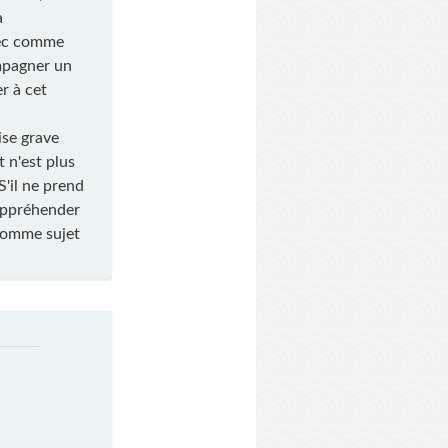
a
Avec comme
ompagner un
er à cet
se grave
t n'est plus
S'il ne prend
'appréhender
 comme sujet