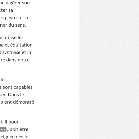
on à gérer son
ter sa
es gestes et à
ner du sens.
e utilise les
ue et équitation
a synthèse
et
la
ire dans notre
les
s sont capables
er. Dans le
up ont démontré
t-il pour
, doit être
seignée dès le