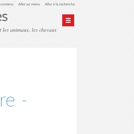
u contenu
Aller au menu
Aller à la recherche
es
t les animaux, les chevaux
ntact
Mon monde du cheval
re -