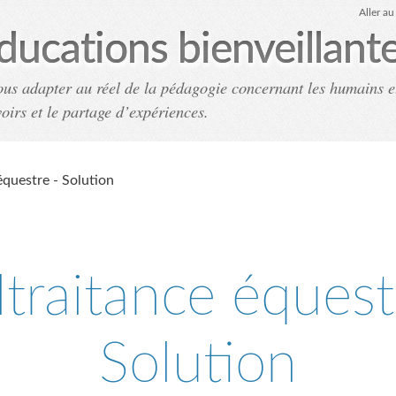
Aller a
ducations bienveillant
ous adapter au réel de la pédagogie concernant les humains e
voirs et le partage d’expériences.
Accueil
Archives
Co
équestre - Solution
traitance équest
Solution