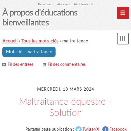
Aller au contenu
Aller au menu
Aller à la recherche
À propos d'éducations
bienveillantes
Accueil
Accueil
›
Tous les mots-clés
›
maltraitance
und
Archives
Mot-clé - maltraitance
Contact
Mon monde du cheval
Fil des entrées
Fil des commentaires
MERCREDI, 13 MARS 2024
Maltraitance équestre -
Solution
Partager cette publication :
Twitter/X
Facebook