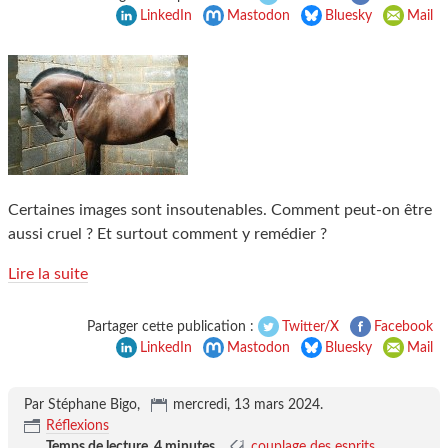
LinkedIn
Mastodon
Bluesky
Mail
Certaines images sont insoutenables. Comment peut-on être
aussi cruel ? Et surtout comment y remédier ?
Lire la suite
Partager cette publication :
Twitter/X
Facebook
LinkedIn
Mastodon
Bluesky
Mail
Par Stéphane Bigo,
mercredi, 13 mars 2024
.
Réflexions
Temps de lecture,
4 minutes
.
couplage des esprits