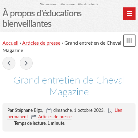
Aller au contenu
Aller au menu
Aller à la recherche
À propos d'éducations
bienveillantes
Accueil
Accueil
›
Articles de presse
›
Grand entretien de Cheval
und
Archives
Magazine
Contact
-
Mon monde du cheval
Grand entretien de Cheval
Magazine
Par Stéphane Bigo,
dimanche, 1 octobre 2023
.
Lien
permanent
Articles de presse
Temps de lecture,
1 minute
.