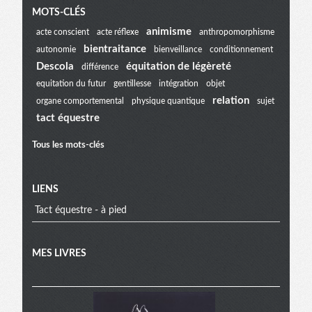
Menu
MOTS-CLÉS
animisme
acte conscient
acte réflexe
anthropomorphisme
bientraitance
autonomie
bienveillance
conditionnement
extra
Descola
équitation de légèreté
différence
equitation du futur
gentillesse
intégration
objet
relation
organe comportemental
physique quantique
sujet
tact équestre
Tous les mots-clés
LIENS
Tact équestre - à pied
MES LIVRES