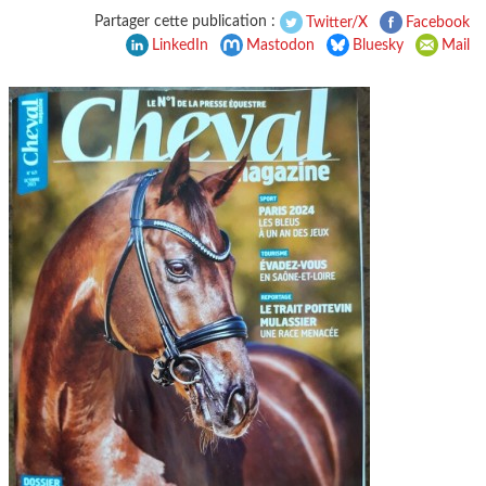
Partager cette publication :
Twitter/X
Facebook
LinkedIn
Mastodon
Bluesky
Mail