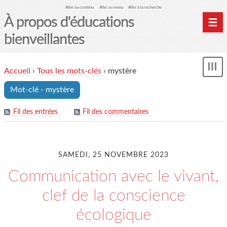
Aller au contenu
Aller au menu
Aller à la recherche
À propos d'éducations
bienveillantes
Accueil
Accueil
›
Tous les mots-clés
›
mystère
und
Archives
Mot-clé - mystère
Contact
Mon monde du cheval
Fil des entrées
Fil des commentaires
SAMEDI, 25 NOVEMBRE 2023
Communication avec le vivant,
clef de la conscience
écologique