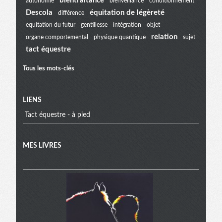
bientraitance
autonomie
bienveillance
conditionnement
extra
Descola
équitation de légèreté
différence
equitation du futur
gentillesse
intégration
objet
relation
organe comportemental
physique quantique
sujet
tact équestre
Tous les mots-clés
LIENS
Tact équestre - à pied
MES LIVRES