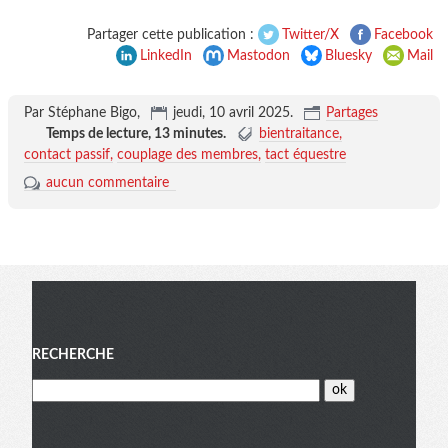
Partager cette publication :
Twitter/X
Facebook
LinkedIn
Mastodon
Bluesky
Mail
Par Stéphane Bigo,
jeudi, 10 avril 2025
.
Partages
Temps de lecture,
13 minutes
.
bientraitance
contact passif
couplage des membres
tact équestre
aucun commentaire
Menu
RECHERCHE