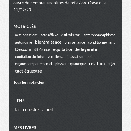
ouvre de nombreuses pistes de réflexion. Oswald, le
11/09/23
Menu
MOTS-CLÉS
animisme
acte conscient
acte réflexe
anthropomorphisme
bientraitance
autonomie
bienveillance
conditionnement
extra
Descola
équitation de légèreté
différence
equitation du futur
gentillesse
intégration
objet
relation
organe comportemental
physique quantique
sujet
tact équestre
Tous les mots-clés
LIENS
Tact équestre - à pied
MES LIVRES