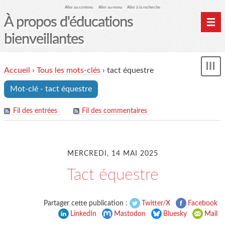
Aller au contenu
Aller au menu
Aller à la recherche
À propos d'éducations
bienveillantes
Accueil
Accueil
›
Tous les mots-clés
›
tact équestre
und
Archives
Mot-clé - tact équestre
Contact
Mon monde du cheval
Fil des entrées
Fil des commentaires
MERCREDI, 14 MAI 2025
Tact équestre
Partager cette publication :
Twitter/X
Facebook
LinkedIn
Mastodon
Bluesky
Mail