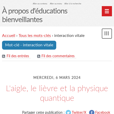
Aller au contenu
Aller au menu
Aller à la recherche
À propos d'éducations
bienveillantes
Accueil
Accueil
›
Tous les mots-clés
›
interaction vitale
und
Archives
Mot-clé - interaction vitale
Contact
Mon monde du cheval
Fil des entrées
Fil des commentaires
MERCREDI, 6 MARS 2024
L'aigle, le lièvre et la physique
quantique
Partager cette publication :
Twitter/X
Facebook