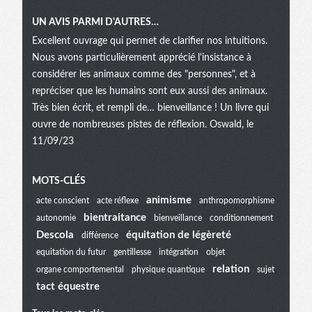
UN AVIS PARMI D'AUTRES…
Excellent ouvrage qui permet de clarifier nos intuitions.
Nous avons particulièrement apprécié l'insistance à
considérer les animaux comme des "personnes", et à
repréciser que les humains sont eux aussi des animaux.
Très bien écrit, et rempli de… bienveillance ! Un livre qui
ouvre de nombreuses pistes de réflexion. Oswald, le
11/09/23
Menu
MOTS-CLÉS
animisme
acte conscient
acte réflexe
anthropomorphisme
bientraitance
autonomie
bienveillance
conditionnement
extra
Descola
équitation de légèreté
différence
equitation du futur
gentillesse
intégration
objet
relation
organe comportemental
physique quantique
sujet
tact équestre