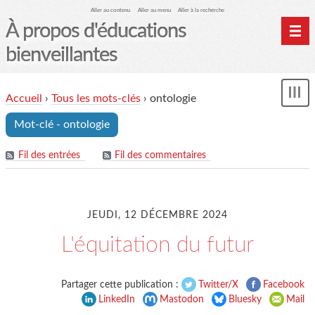
Aller au contenu
Aller au menu
Aller à la recherche
À propos d'éducations
bienveillantes
Accueil
Accueil
›
Tous les mots-clés
›
ontologie
und
Archives
Mot-clé - ontologie
Contact
Mon monde du cheval
Fil des entrées
Fil des commentaires
JEUDI, 12 DÉCEMBRE 2024
L'équitation du futur
Partager cette publication :
Twitter/X
Facebook
LinkedIn
Mastodon
Bluesky
Mail