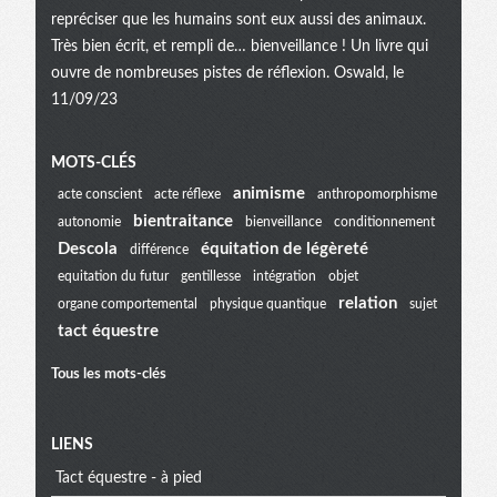
repréciser que les humains sont eux aussi des animaux.
Très bien écrit, et rempli de… bienveillance ! Un livre qui
ouvre de nombreuses pistes de réflexion. Oswald, le
11/09/23
Menu
MOTS-CLÉS
animisme
acte conscient
acte réflexe
anthropomorphisme
bientraitance
autonomie
bienveillance
conditionnement
extra
Descola
équitation de légèreté
différence
equitation du futur
gentillesse
intégration
objet
relation
organe comportemental
physique quantique
sujet
tact équestre
Tous les mots-clés
LIENS
Tact équestre - à pied