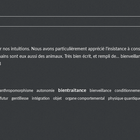
er nos intuitions. Nous avons particulièrement apprécié l'insistance à c
mains sont eux aussi des animaux. Très bien écrit, et rempli de… bienveill
3
bientraitance
anthropomorphisme
autonomie
bienveillance
conditionneme
futur
gentillesse
intégration
objet
organe comportemental
physique quantiqu