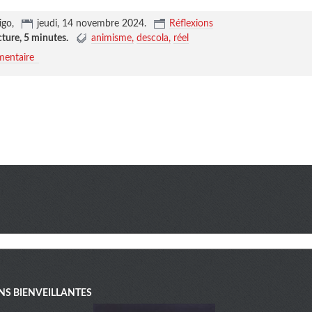
igo,
jeudi, 14 novembre 2024
.
Réflexions
cture,
5 minutes
.
animisme
descola
réel
entaire
NS BIENVEILLANTES