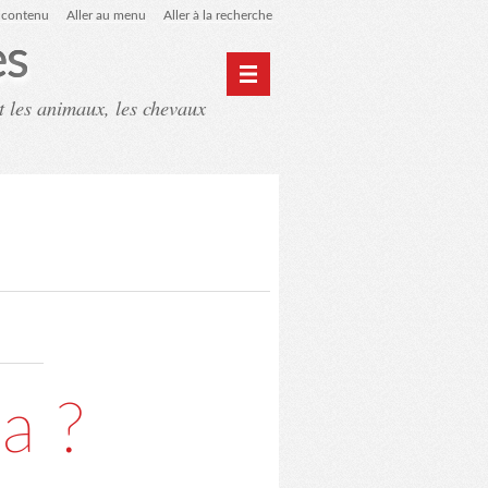
u contenu
Aller au menu
Aller à la recherche
es
t les animaux, les chevaux
ntact
Mon monde du cheval
a ?