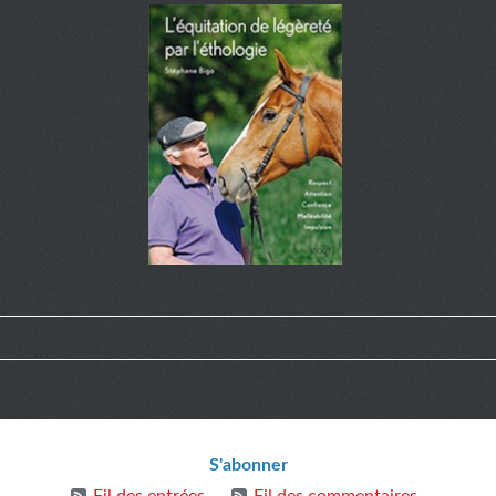
ions
S'abonner