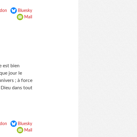
don
Bluesky
Mail
e est bien
que jour le
nivers ; à force
t Dieu dans tout
don
Bluesky
Mail