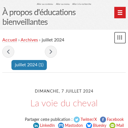
Aller au contenu
Aller au menu
Aller à la recherche
À propos d'éducations
bienveillantes
Accueil
Accueil
›
Archives
›
juillet 2024
und
Archives
-
juillet 2024
-
Contact
Mon monde du cheval
juillet 2024
(1)
DIMANCHE, 7 JUILLET 2024
La voie du cheval
Partager cette publication :
Twitter/X
Facebook
LinkedIn
Mastodon
Bluesky
Mail