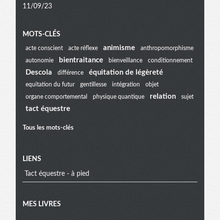
11/09/23
Menu
MOTS-CLÉS
animisme
acte conscient
acte réflexe
anthropomorphisme
bientraitance
autonomie
bienveillance
conditionnement
extra
Descola
équitation de légèreté
différence
equitation du futur
gentillesse
intégration
objet
relation
organe comportemental
physique quantique
sujet
tact équestre
Tous les mots-clés
LIENS
Tact équestre - à pied
MES LIVRES