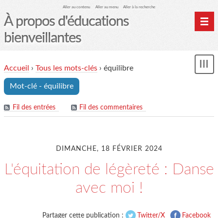
Aller au contenu
Aller au menu
Aller à la recherche
À propos d'éducations
bienveillantes
Accueil
Accueil
›
Tous les mots-clés
›
équilibre
und
Archives
Mot-clé - équilibre
Contact
Mon monde du cheval
Fil des entrées
Fil des commentaires
DIMANCHE, 18 FÉVRIER 2024
L'équitation de légèreté : Danse
avec moi !
Partager cette publication :
Twitter/X
Facebook