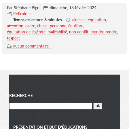
Par Stéphane Bigo,
dimanche, 18 février 2024
.
Réflexions
Temps de lecture,
6 minutes
.
aides en équitation
attention
cadre
cheval-personne
équilibre
équitation de légèreté
malléabilité
non conflit
prendre-rendre
respect
aucun commentaire
Menu
RECHERCHE
PRÉSENTATION ET BUT D'ÉDUCATIONS