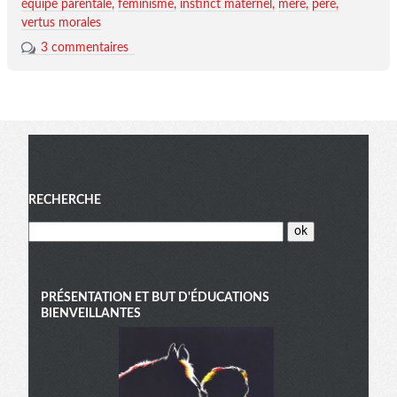
équipe parentale
féminisme
instinct maternel
mère
père
vertus morales
3 commentaires
Menu
RECHERCHE
PRÉSENTATION ET BUT D'ÉDUCATIONS
BIENVEILLANTES