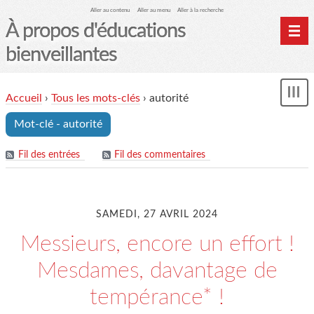
Aller au contenu
Aller au menu
Aller à la recherche
À propos d'éducations
bienveillantes
Accueil
Accueil
›
Tous les mots-clés
›
autorité
und
Archives
Mot-clé - autorité
Contact
Mon monde du cheval
Fil des entrées
Fil des commentaires
SAMEDI, 27 AVRIL 2024
Messieurs, encore un effort !
Mesdames, davantage de
tempérance* !