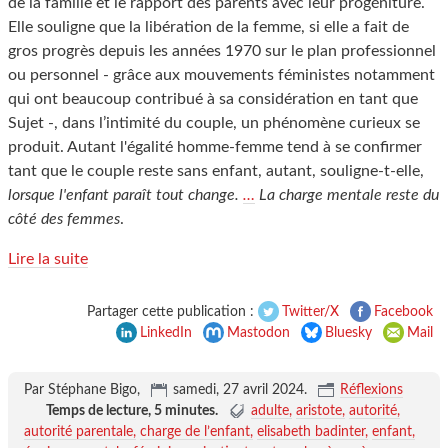
de la famille et le rapport des parents avec leur progéniture.
Elle souligne que la libération de la femme, si elle a fait de
gros progrès depuis les années 1970 sur le plan professionnel
ou personnel - grâce aux mouvements féministes notamment
qui ont beaucoup contribué à sa considération en tant que
Sujet -, dans l’intimité du couple, un phénomène curieux se
produit. Autant l'égalité homme-femme tend à se confirmer
tant que le couple reste sans enfant, autant, souligne-t-elle,
lorsque l'enfant paraît tout change.
…
La charge mentale reste du
côté des femmes
.
Lire la suite
Partager cette publication :
Twitter/X
Facebook
LinkedIn
Mastodon
Bluesky
Mail
Par Stéphane Bigo,
samedi, 27 avril 2024
.
Réflexions
Temps de lecture,
5 minutes
.
adulte
aristote
autorité
autorité parentale
charge de l’enfant
elisabeth badinter
enfant