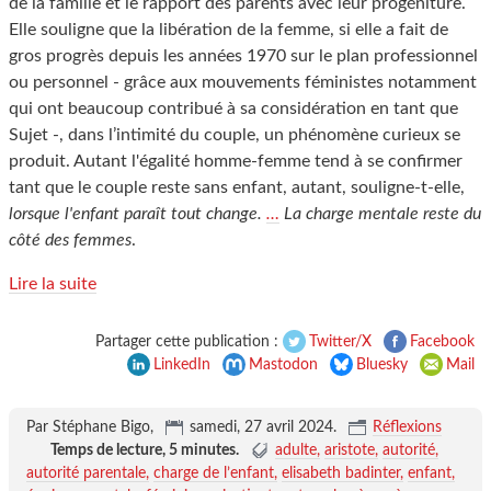
de la famille et le rapport des parents avec leur progéniture.
Elle souligne que la libération de la femme, si elle a fait de
gros progrès depuis les années 1970 sur le plan professionnel
ou personnel - grâce aux mouvements féministes notamment
qui ont beaucoup contribué à sa considération en tant que
Sujet -, dans l’intimité du couple, un phénomène curieux se
produit. Autant l'égalité homme-femme tend à se confirmer
tant que le couple reste sans enfant, autant, souligne-t-elle,
lorsque l'enfant paraît tout change.
…
La charge mentale reste du
côté des femmes
.
Lire la suite
Partager cette publication :
Twitter/X
Facebook
LinkedIn
Mastodon
Bluesky
Mail
Par Stéphane Bigo,
samedi, 27 avril 2024
.
Réflexions
Temps de lecture,
5 minutes
.
adulte
aristote
autorité
autorité parentale
charge de l’enfant
elisabeth badinter
enfant