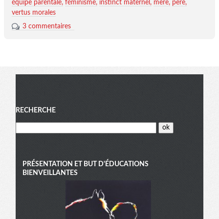
équipe parentale
féminisme
instinct maternel
mère
père
vertus morales
3 commentaires
Menu
RECHERCHE
PRÉSENTATION ET BUT D'ÉDUCATIONS
BIENVEILLANTES