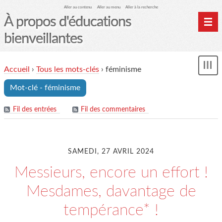
Aller au contenu
Aller au menu
Aller à la recherche
À propos d'éducations
bienveillantes
Accueil
Accueil
›
Tous les mots-clés
›
féminisme
und
Archives
Mot-clé - féminisme
Contact
Mon monde du cheval
Fil des entrées
Fil des commentaires
SAMEDI, 27 AVRIL 2024
Messieurs, encore un effort !
Mesdames, davantage de
tempérance* !