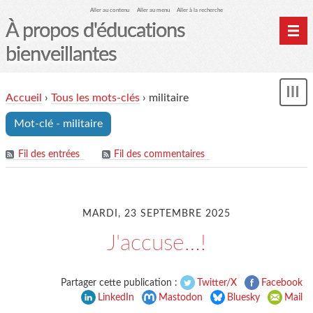
Aller au contenu
Aller au menu
Aller à la recherche
À propos d'éducations
bienveillantes
Accueil
Accueil
›
Tous les mots-clés
›
militaire
und
Archives
Mot-clé - militaire
Contact
Mon monde du cheval
Fil des entrées
Fil des commentaires
MARDI, 23 SEPTEMBRE 2025
J'accuse…!
Partager cette publication :
Twitter/X
Facebook
LinkedIn
Mastodon
Bluesky
Mail