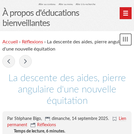
Aller au contenu
Aller au menu
Aller à la recherche
À propos d'éducations
bienveillantes
Accueil
Accueil
›
Réflexions
›
La descente des aides, pierre angulaire
und
Archives
d'une nouvelle équitation
Contact
-
Mon monde du cheval
La descente des aides, pierre
angulaire d'une nouvelle
équitation
Par Stéphane Bigo,
dimanche, 14 septembre 2025
.
Lien
permanent
Réflexions
Temps de lecture,
6 minutes
.