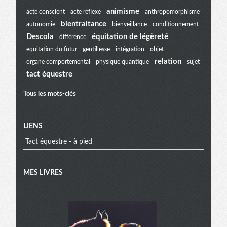
Menu
animisme
acte conscient
acte réflexe
anthropomorphisme
bientraitance
autonomie
bienveillance
conditionnement
extra
Descola
équitation de légèreté
différence
equitation du futur
gentillesse
intégration
objet
relation
organe comportemental
physique quantique
sujet
tact équestre
Tous les mots-clés
LIENS
Tact équestre - à pied
MES LIVRES