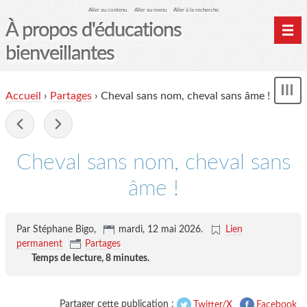
Aller au contenu
Aller au menu
Aller à la recherche
À propos d'éducations
bienveillantes
Accueil
Accueil
›
Partages
›
Cheval sans nom, cheval sans âme !
und
Archives
-
Contact
Mon monde du cheval
Cheval sans nom, cheval sans
âme !
Par Stéphane Bigo,
mardi, 12 mai 2026
.
Lien
permanent
Partages
Temps de lecture,
8 minutes
.
Partager cette publication :
Twitter/X
Facebook