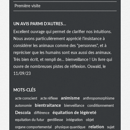
Première visite
UN AVIS PARMI D'AUTRES…
Excellent ouvrage qui permet de clarifier nos intuitions.
Nous avons particulièrement apprécié l'insistance à
considérer les animaux comme des "personnes", et à
repréciser que les humains sont eux aussi des animaux.
Très bien écrit, et rempli de… bienveillance ! Un livre qui
ouvre de nombreuses pistes de réflexion. Oswald, le
11/09/23
Menu
MOTS-CLÉS
animisme
acte conscient
acte réflexe
anthropomorphisme
bientraitance
autonomie
bienveillance
conditionnement
extra
Descola
équitation de légèreté
différence
equitation du futur
gentillesse
intégration
objet
relation
organe comportemental
physique quantique
sujet