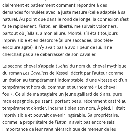
clairement et patiemment comment répondre à des
demandes formulées avec la juste mesure (celle adaptée à sa
nature). Au point que dans le rond de longe, la connexion s’est
faite rapidement.
Fiston
, en liberté, me suivait volontiers,
partout où j’allais, à mon allure. Monté, s’il était toujours
imprévisible et en désordre (allure saccadée, bloc tête-
encolure agité), il n’y avait pas à avoir peur de lui. Il ne
cherchait pas à se débarrasser de son cavalier.
Le second cheval s’appelait
Jéhol
du nom du cheval mythique
du roman
Les Cavaliers
de Kessel, décrit par l’auteur comme
un étalon au tempérament indomptable, d’une vitesse et d’un
tempérament hors du commun et surnommé « Le cheval
fou ». Celui de ma stagiaire un jeune gaillard de 6 ans, pure
race espagnole, puissant, portant beau, récemment castré au
tempérament d’entier, incarnait bien son nom. À pied, il était
imprévisible et pouvait devenir ingérable. Sa propriétaire,
comme la propriétaire de
Fiston
, n’avait pas encore saisi
l’importance de leur rang hiérarchique de meneur de jeu,