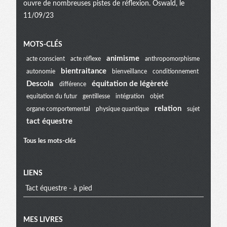
ouvre de nombreuses pistes de réflexion. Oswald, le
11/09/23
Menu
MOTS-CLÉS
animisme
acte conscient
acte réflexe
anthropomorphisme
bientraitance
autonomie
bienveillance
conditionnement
extra
Descola
équitation de légèreté
différence
equitation du futur
gentillesse
intégration
objet
relation
organe comportemental
physique quantique
sujet
tact équestre
Tous les mots-clés
LIENS
Tact équestre - à pied
MES LIVRES