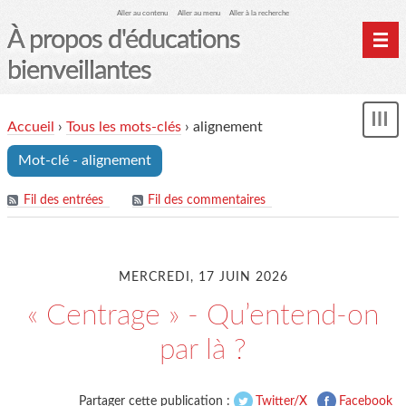
Aller au contenu
Aller au menu
Aller à la recherche
À propos d'éducations
bienveillantes
Accueil
Accueil
›
Tous les mots-clés
›
alignement
und
Archives
Mot-clé - alignement
Contact
Mon monde du cheval
Fil des entrées
Fil des commentaires
MERCREDI, 17 JUIN 2026
« Centrage » - Qu’entend-on
par là ?
Partager cette publication :
Twitter/X
Facebook