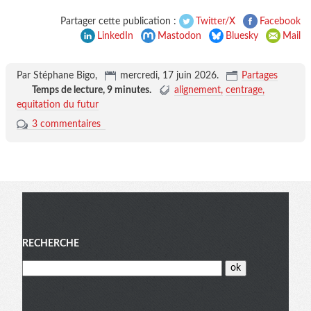
Partager cette publication :
Twitter/X
Facebook
LinkedIn
Mastodon
Bluesky
Mail
Par Stéphane Bigo,
mercredi, 17 juin 2026
.
Partages
Temps de lecture,
9 minutes
.
alignement
centrage
equitation du futur
3 commentaires
Menu
RECHERCHE