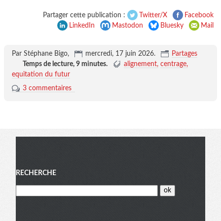
Partager cette publication :
Twitter/X
Facebook
LinkedIn
Mastodon
Bluesky
Mail
Par Stéphane Bigo,
mercredi, 17 juin 2026
.
Partages
Temps de lecture,
9 minutes
.
alignement
centrage
equitation du futur
3 commentaires
Menu
RECHERCHE