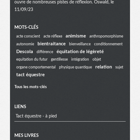
ouvre de nombreuses pistes de réflexion. Oswald, le
11/09/23
Menu
MOTS-CLÉS
animisme
acte conscient
acte réflexe
anthropomorphisme
bientraitance
autonomie
bienveillance
conditionnement
extra
Descola
équitation de légèreté
différence
equitation du futur
gentillesse
intégration
objet
relation
organe comportemental
physique quantique
sujet
tact équestre
Tous les mots-clés
LIENS
Tact équestre - à pied
MES LIVRES