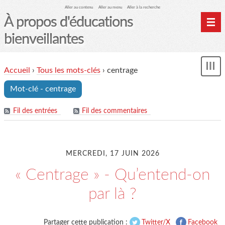
Aller au contenu
Aller au menu
Aller à la recherche
À propos d'éducations
bienveillantes
Accueil
Accueil
›
Tous les mots-clés
›
centrage
und
Archives
Mot-clé - centrage
Contact
Mon monde du cheval
Fil des entrées
Fil des commentaires
MERCREDI, 17 JUIN 2026
« Centrage » - Qu’entend-on
par là ?
Partager cette publication :
Twitter/X
Facebook