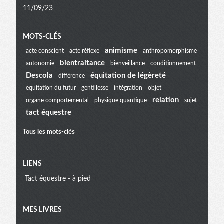
11/09/23
Menu
MOTS-CLÉS
animisme
acte conscient
acte réflexe
anthropomorphisme
bientraitance
autonomie
bienveillance
conditionnement
extra
Descola
équitation de légèreté
différence
equitation du futur
gentillesse
intégration
objet
relation
organe comportemental
physique quantique
sujet
tact équestre
Tous les mots-clés
LIENS
Tact équestre - à pied
MES LIVRES