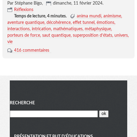
Par Stéphane Bigo,
dimanche, 11 février 2024
.
Réflexions
Temps de lecture,
4 minutes
.
anima mundi
animisme
aventure quantique
décohérence
effet tunnel
émotions
interactions
intrication
mathématiques
métaphysique
porteurs de force
saut quantique
superposition d’états
univers
vie
416 commentaires
Menu
RECHERCHE
PRÉSENTATION ET BUT D'ÉDUCATIONS