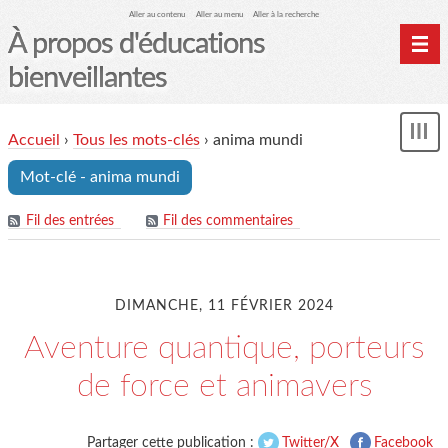
Aller au contenu
Aller au menu
Aller à la recherche
À propos d'éducations
bienveillantes
Accueil
Accueil
›
Tous les mots-clés
›
anima mundi
und
Archives
Mot-clé - anima mundi
Contact
Mon monde du cheval
Fil des entrées
Fil des commentaires
DIMANCHE, 11 FÉVRIER 2024
Aventure quantique, porteurs
de force et animavers
Partager cette publication :
Twitter/X
Facebook