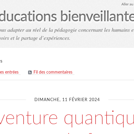
Aller a
ducations bienveillant
ous adapter au réel de la pédagogie concernant les humains e
voirs et le partage d’expériences.
Accueil
Archives
Co
rs
des entrées
Fil des commentaires
DIMANCHE, 11 FÉVRIER 2024
venture quantiqu