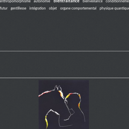
bientraitance
anthropomorphisme
autonomie
bienveillance
conditionneme
futur
gentillesse
intégration
objet
organe comportemental
physique quantiqu