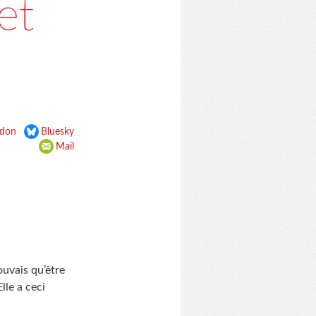
et
don
Bluesky
Mail
ouvais qu’être
lle a ceci