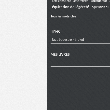
animisme
acte conscient
acte réflexe
équitation de légèreté
equitation du 
extra
Tous les mots-clés
LIENS
Tact équestre - à pied
MES LIVRES