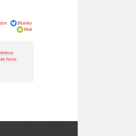
don
Bluesky
Mail
érence
 de force