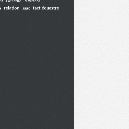
Descola
nt
différence
relation
tact équestre
e
sujet