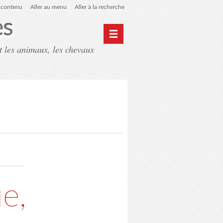
u contenu
Aller au menu
Aller à la recherche
es
t les animaux, les chevaux
ntact
Mon monde du cheval
e,