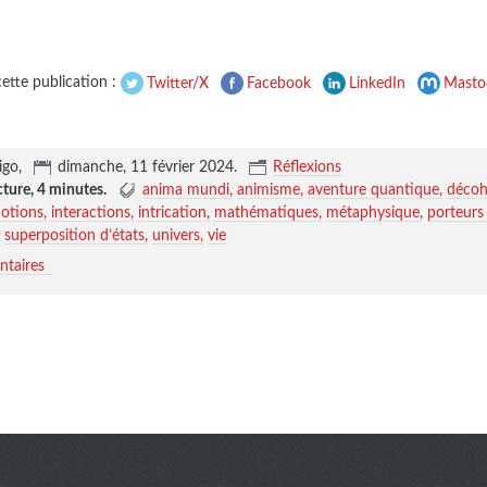
ette publication :
Twitter/X
Facebook
LinkedIn
Masto
igo,
dimanche, 11 février 2024
.
Réflexions
cture,
4 minutes
.
anima mundi
animisme
aventure quantique
décoh
otions
interactions
intrication
mathématiques
métaphysique
porteurs
superposition d’états
univers
vie
taires