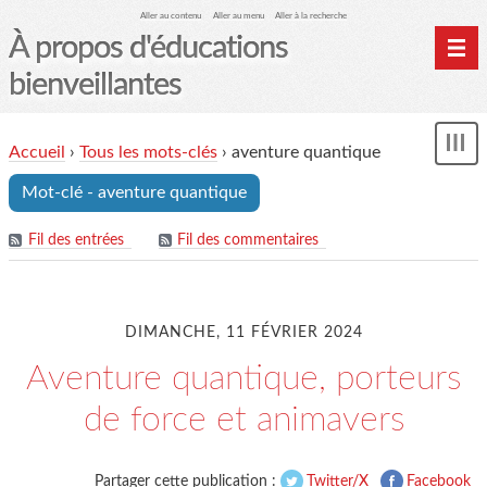
Aller au contenu
Aller au menu
Aller à la recherche
À propos d'éducations
bienveillantes
Accueil
Accueil
›
Tous les mots-clés
›
aventure quantique
und
Archives
Mot-clé - aventure quantique
Contact
Mon monde du cheval
Fil des entrées
Fil des commentaires
DIMANCHE, 11 FÉVRIER 2024
Aventure quantique, porteurs
de force et animavers
Partager cette publication :
Twitter/X
Facebook