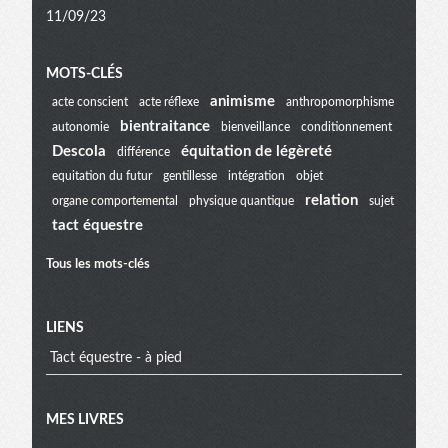
11/09/23
Menu
MOTS-CLÉS
animisme
acte conscient
acte réflexe
anthropomorphisme
bientraitance
autonomie
bienveillance
conditionnement
extra
Descola
équitation de légèreté
différence
equitation du futur
gentillesse
intégration
objet
relation
organe comportemental
physique quantique
sujet
tact équestre
Tous les mots-clés
LIENS
Tact équestre - à pied
MES LIVRES