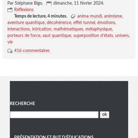
Par Stéphane Bigo,
dimanche, 11 février 2024
.
Réflexions
Temps de lecture,
4 minutes
.
anima mundi
animisme
aventure quantique
décohérence
effet tunnel
émotions
interactions
intrication
mathématiques
métaphysique
porteurs de force
saut quantique
superposition d’états
univers
vie
416 commentaires
Menu
RECHERCHE
PRÉSENTATION ET BUT D'ÉDUCATIONS